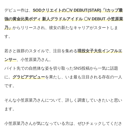
デビュー作は、
SODクリエイトの〇V DEBUT(STAR)「Iカップ最
強の黄金比美ボディ 新人グラドルアイドル 〇V DEBUT 小笠原菜
乃」
からリリースされ、彼女の新たなキャリアがスタートしま
す。
若さと抜群のスタイルで、注目を集める
現役女子大生インフルエ
ンサー
、小笠原菜乃さん。
バイト先での自然体な姿を切り取ったSNS投稿から一気に話題
に。
グラビアデビュー
を果たし、いま最も注目される存在の一人
です。
そんな小笠原菜乃さんについて、詳しく調査していきたいと思い
ます。
小笠原菜乃さんが気になっている方は、ぜひチェックしてくださ