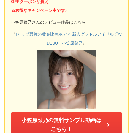
OFFクーポンが貰え
るお得なキャンペーン中です♪
小笠原菜乃さんのデビュー作品はこちら！
『
Iカップ最強の黄金比美ボディ 新人グラドルアイドル 〇V
DEBUT 小笠原菜乃
』
小笠原菜乃の無料サンプル動画は
こちら！