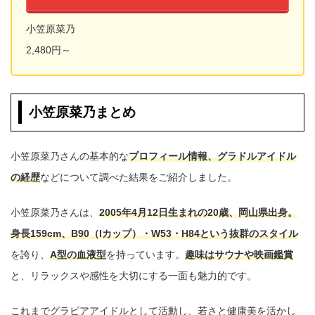
小笠原菜乃
2,480円～
小笠原菜乃まとめ
小笠原菜乃さんの基本的な
プロフィール情報、グラドルアイドル
の経歴
などについて調べた結果をご紹介しました。
小笠原菜乃さんは、
2005年4月12日生まれの20歳、岡山県出身。
身長159cm、B90（Iカップ）・W53・H84という抜群のスタイル
を誇り、
A型の血液型
を持っています。
趣味はサウナや映画鑑賞
と、リラックスや感性を大切にする一面も魅力的です。
これまでグラビアアイドルとして活動し、若さと健康美を活かし