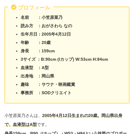
プロフィール
名前 ：小笠原菜乃
読み方 ：おがさわら なの
生年月日：2005年4月12日
年齢 ：20歳
身長 ：159cm
3サイズ ：B:90cm (Iカップ) W:53cm H:84cm
血液型 ：A型
出身地 ：岡山県
趣味 ：サウナ・映画鑑賞
事務所 ：SODクリエイト
小笠原菜乃さんは、
2005年4月12日生まれの20歳。岡山県出身
で、血液型はA型
です。
身長159cm、B90（Iカップ）・W53・H84という抜群のプロポー