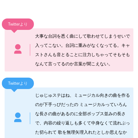
Twitterより
大事な台詞を悉く
曲
にして歌わせてしまうせいで
入ってこない。台詞に重みがなくなってる。キャ
ストさんも音とることに注力しちゃってそもそも
なんて言ってるのか言葉が聞こえない。
Twitterより
じゅじゅ
ステ
はね、ミュージカル向きの
曲
を作る
のが下手っぴだったの ミュージカルっていろん
な長さの
曲
があるのに全部ポップス並みの長さ
で、内容の繰り返しも多くて中身なくて流れぶっ
た切られて 歌を無理矢理入れたとしか思えなか