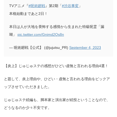
TVアニメ『
#呪術廻戦
』第2期「
#渋谷事変
」
本格始動まであと2日！
本日は人が大地を畏怖する感情から生まれた特級呪霊「漏
瑚」
pic.twitter.com/Gnimd2Qs8n
— 呪術廻戦【公式】 (@jujutsu_PR)
September 4, 2023
【炎上】じゅじゅステの感想がひどい虚無と言われる理由4選！
と題して、炎上理由や、ひどい・虚無と言われる理由をピックア
ップさせていただきました。
じゅじゅステ続編も、脚本家と演出家が続投ということなので、
どうなるのか少々不安です。