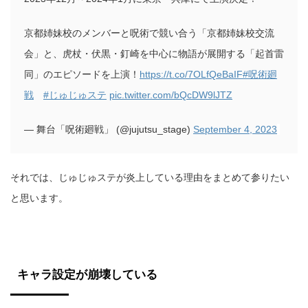
京都姉妹校のメンバーと呪術で競い合う「京都姉妹校交流
会」と、虎杖・伏黒・釘崎を中心に物語が展開する「起首雷
同」のエピソードを上演！
https://t.co/7OLfQeBaIF
#呪術廻
戦
#じゅじゅステ
pic.twitter.com/bQcDW9lJTZ
— 舞台「呪術廻戦」 (@jujutsu_stage)
September 4, 2023
それでは、じゅじゅステが炎上している理由をまとめて参りたい
と思います。
キャラ設定が崩壊している