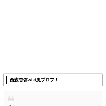
西森杏弥wiki風プロフ！