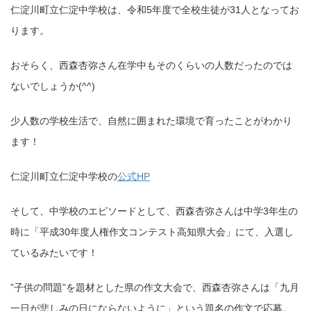
仁淀川町立仁淀中学校は、令和5年度で全校生徒が31人となってお
ります。
おそらく、西森杏弥さん在学中もそのくらいの人数だったのでは
ないでしょうか(^^)
少人数の学校生活で、自然に囲まれた環境で育ったことがわかり
ます！
仁淀川町立仁淀中学校の
公式HP
そして、中学校のエピソードとして、西森杏弥さんは中学3年生の
時に「平成30年度人権作文コンテスト高知県大会」にて、入選し
ているみたいです！
”子供の問題”を題材とした県の作文大会で、西森杏弥さんは「九月
一日が悲しみの日にならないように」という題名の作文で応募。