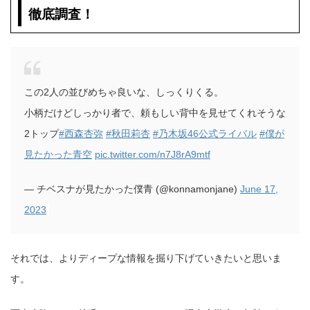
徹底調査！
この2人の並びめちゃ良いな、しっくりくる。
小柄だけどしっかり者で、頼もしい背中を見せてくれそうな
2トップ
#西森杏弥
#秋田莉杏
#乃木坂46公式ライバル
#僕が
見たかった青空
pic.twitter.com/n7J8rA9mtf
— チベスナが見たかった僕青 (@konnamonjane)
June 17,
2023
それでは、よりディープな情報を掘り下げていきたいと思いま
す。