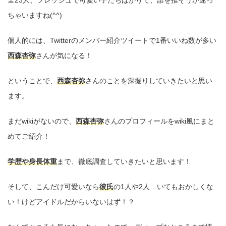
全23人、フレッシュで可愛い子たちばかりで、誰を推そうか迷っ
ちゃいますね(^^)
個人的には、Twitterのメンバー紹介ツイートで1番いいね数が多い
西森杏弥
さんが気になる！
ということで、
西森杏弥
さんのことを深掘りしていきたいと思い
ます。
まだwikiがないので、
西森杏弥
さんのプロフィールをwiki風にまと
めてご紹介！
学歴や身長体重
まで、徹底調査していきたいと思います！
そして、こんだけ可愛いなら
彼氏
の1人や2人…いてもおかしくな
い！けどアイドルだからいないはず！？