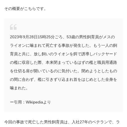
その概要がこちらです。
2023年9月28日15時25分ごろ、53歳の男性飼育員がメスの
ライオンに噛まれて死亡する事故が発生した。もう一人の飼
育員と共に、放し飼いのライオンを餌で誘導しバックヤード
の檻に収容した際、本来閉まっているはずの檻と職員用通路
を仕切る扉が開いているのに気付いた。閉めようとしたもの
の間に合わず、檻に引きずり込まれ首をはじめとした全身を
噛まれた。
ー引用：Wikipediaより
今回の事故で死亡した男性飼育員は、入社27年のベテランで、ラ