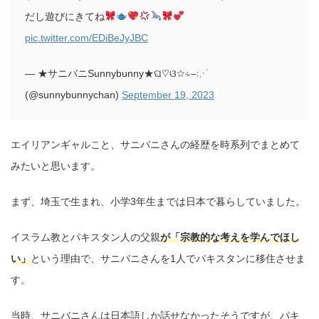
だし遊びにきてね
pic.twitter.com/EDiBeJyJBC
— ★サニバニSunnybunny★ଘ♡ଓ☆∻∹⋰
(@sunnybunnychan)
September 19, 2023
エイリアンギャルこと、サニバニさんの経歴を時系列でまとめて
みたいと思います。
まず、埼玉で生まれ、小学3年生までは日本で暮らしていました。
イスラム教とパキスタン人の父親
が「宗教的な考えを学んでほし
い」
という理由で、サニバニさんを1人でパキスタンに移住させま
す。
当時、サニバニさんは日本語しか話せなかったそうですが、パキ