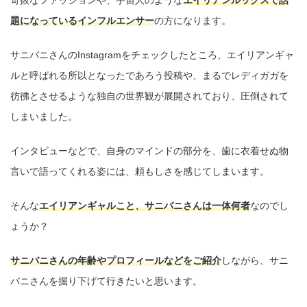
奇抜なファッションや、宇宙人のような
エイリアンルックスで話
題になっているインフルエンサー
の方になります。
サニバニさんのInstagramをチェックしたところ、エイリアンギャ
ルと呼ばれる所以となったであろう投稿や、まるでレディガガを
彷彿とさせるような独自の世界観が展開されており、圧倒されて
しまいました。
インタビューなどで、自身のマインドの部分を、歯に衣着せぬ物
言いで語ってくれる姿には、頼もしさを感じてしまいます。
そんな
エイリアンギャルこと、サニバニさんは一体何者
なのでし
ょうか？
サニバニさんの年齢やプロフィールなどをご紹介
しながら、サニ
バニさんを掘り下げて行きたいと思います。