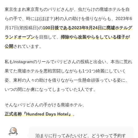
東京生まれ東京育ちのパリピさんが、虫だらけの廃墟ホテルを自
らの手で、時には(ほぼ？)村の人の助けを借りながらも、2023年6
月17日(初投稿日)の
100日後である2023年9月24日に廃墟ホテルグ
ランドオープン
を目指して、
掃除やら改装やらをしている様子が
公開
されています。
私もInstagramのリールでパリピさんの投稿と出会い、本当に荒れ
果てた廃墟ホテルを悪戦苦闘しながらも1つ1つ綺麗にしていく
姿、東村の人々の助けを借りながら一生懸命頑張っている姿に、
いつの間にか虜になってしまっていた1人です。
そんなパリピさんの手がける廃墟ホテル、
正式名称『Hundred Days Hotel』
。
泊まりに行ってみたいけど、どうやって予約す