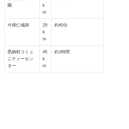
園
k
m
今帰仁城跡
29
約40分
k
m
恩納村コミュ
45
約1時間
ニティーセン
k
ター
m