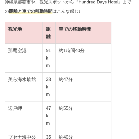
沖縄県那覇市や、観光スポットから『Hundred Days Hotel』まで
の
距離と車での移動時間
はこんな感じ↓
観光地
距
車での移動時間
離
那覇空港
91
約1時間40分
k
m
美ら海水族館
33
約47分
k
m
辺戸岬
47
約55分
k
m
ブセナ海中公
35
約40分