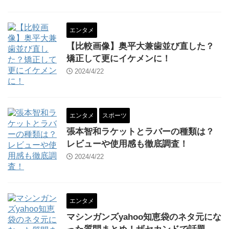
エンタメ
【比較画像】奥平大兼歯並び直した？
矯正して更にイケメンに！
2024/4/22
エンタメ
スポーツ
張本智和ラケットとラバーの種類は？
レビューや使用感も徹底調査！
2024/4/22
エンタメ
マシンガンズyahoo知恵袋のネタ元にな