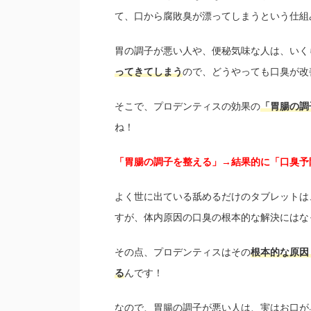
て、口から腐敗臭が漂ってしまうという仕組
胃の調子が悪い人や、便秘気味な人は、いく
ってきてしまう
ので、どうやっても口臭が改
そこで、プロデンティスの効果の
「胃腸の調
ね！
「胃腸の調子を整える」→結果的に「口臭予
よく世に出ている舐めるだけのタブレットは
すが、体内原因の口臭の根本的な解決にはな
その点、プロデンティスはその
根本的な原因
る
んです！
なので、胃腸の調子が悪い人は、実はお口が