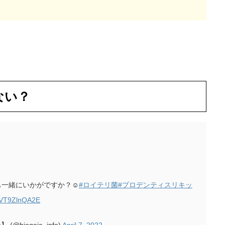
ない？
一緒にいかがですか？☺︎
#ロイテリ菌
#プロデンティスリキッ
m/VT9ZlnQA2E