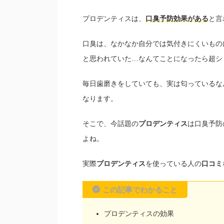
プロデンティスは、
口臭予防効
果
がある
と言
口臭は、なかなか自分では気付きにくいもの
と思われていた…なんてことになったら超シ
毎日歯磨きをしていても、実は匂っているな
なります。
そこで、今話題の
プロデンティス
は口臭予防
よね。
実際
プロデンティス
を使っている人の
口コミ
この記事でわかること
プロデンティスの効果