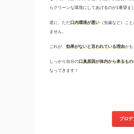
らクリーンな環境にしてあげるのが1番望ま
逆に、ただ
口内環境が悪い
（虫歯など）こと
ません。
これが、
効果がないと言われている理由
かも
しっかり自分の
口臭原因が体内から来るもの
なってきます！
プロデ