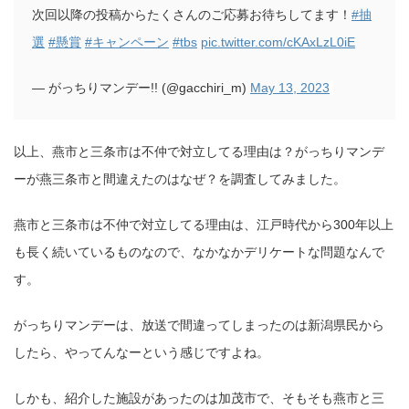
次回以降の投稿からたくさんのご応募お待ちしてます！
#抽
選
#懸賞
#キャンペーン
#tbs
pic.twitter.com/cKAxLzL0iE
— がっちりマンデー!! (@gacchiri_m)
May 13, 2023
以上、燕市と三条市は不仲で対立してる理由は？がっちりマンデ
ーが燕三条市と間違えたのはなぜ？を調査してみました。
燕市と三条市は不仲で対立してる理由は、江戸時代から300年以上
も長く続いているものなので、なかなかデリケートな問題なんで
す。
がっちりマンデーは、放送で間違ってしまったのは新潟県民から
したら、やってんなーという感じですよね。
しかも、紹介した施設があったのは加茂市で、そもそも燕市と三