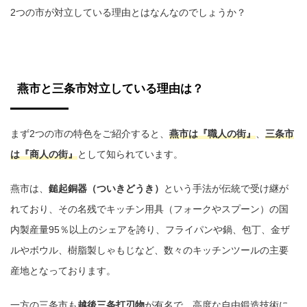
2つの市が対立している理由とはなんなのでしょうか？
燕市と三条市対立している理由は？
まず2つの市の特色をご紹介すると、
燕市は『職人の街』
、
三条市
は『商人の街』
として知られています。
燕市は、
鎚起銅器（ついきどうき）
という手法が伝統で受け継が
れており、その名残でキッチン用具（フォークやスプーン）の国
内製産量95％以上のシェアを誇り、フライパンや鍋、包丁、金ザ
ルやボウル、樹脂製しゃもじなど、数々のキッチンツールの主要
産地となっております。
一方の三条市も
越後三条打刃物
が有名で、高度な自由鍛造技術に