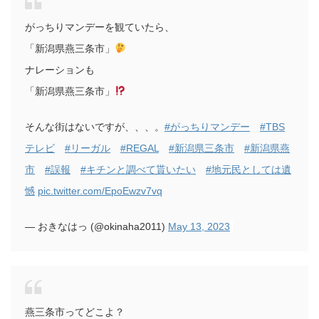
がっちりマンデーを観ていたら、
「新潟県燕三条市」
ナレーションも
「新潟県燕三条市」
そんな街はないですが、、、。
#がっちりマンデー
#TBS
テレビ
#リーガル
#REGAL
#新潟県三条市
#新潟県燕
市
#誤報
#キチンと調べて貰いたい
#地元民としては遺
憾
pic.twitter.com/EpoEwzv7vq
— おきなはっ (@okinaha2011)
May 13, 2023
燕三条市ってどこよ？