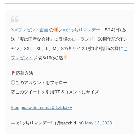
＼
#プレゼント企画
②
／
#がっちりマンデー
‼︎ 5/14(日) 放
送『実は国産な会社』に登場のローランド「50周年記念Tシ
ャツ」XXL、XL、L、M、Sの各サイズ1枚1名様計5名様に
#
プレゼント
〆切5/16(火)迄
応募方法
①このアカウントをフォロー
②このツイートを引用RT &コメントにサイズ
#tbs
pic.twitter.com/z0I1zEkJkF
— がっちりマンデー!! (@gacchiri_m)
May 13, 2023