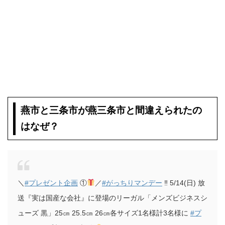
燕市と三条市が燕三条市と間違えられたの
はなぜ？
＼
#プレゼント企画
①
／
#がっちりマンデー
‼︎ 5/14(日) 放
送『実は国産な会社』に登場のリーガル「メンズビジネスシ
ューズ 黒」25㎝ 25.5㎝ 26㎝各サイズ1名様計3名様に
#プ